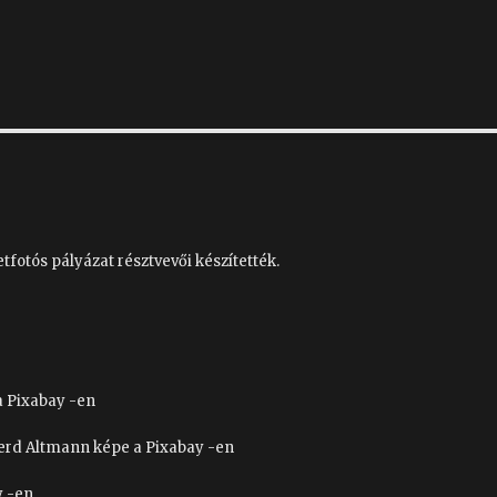
tfotós pályázat résztvevői készítették.
a Pixabay -en
 Gerd Altmann képe a Pixabay -en
y -en