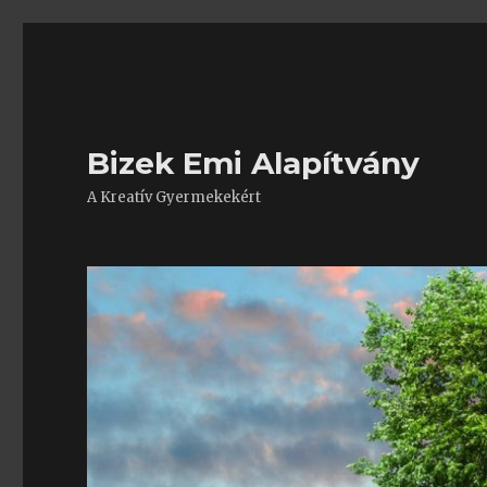
Bizek Emi Alapítvány
A Kreatív Gyermekekért